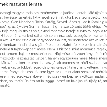
mék részletes leírása
jdasági magyar irodalom történetének e játékos-konfabuláló újraírá
rt, kevéssé ismert és fiktív nevek során át jutunk el a tegnapelőtti "ju
alomig, Gion Nándorig, Tolnai Ottóig, Sziveri Jánosig, Ladik Katalinig (e
pó"-ig, az újvidéki Gurman kocsmáig - a szerző saját történetéig. - "
k írója még kisiskolás volt, akkori tanárnője beléje sulykolta, hogy a 
kt tudomány, konkrét dátumok sora, nincs sok fecsegés, ehhez kell 
nkat. Amikor ez a diák nagyobbacska lett, döbbenetére azt kellett h
áziumban, ráadásul a saját bőrén tapasztalnia feleltetések alkalmáv
énelem tulajdonképpen: mese. Nem is história, mint mondák a régiek,
énet, amerre hajlunk mostanában a kifejezések részben árnyalódó, r
mázolódó használatát illetően, hanem egyszerűen mese. Mese, mese
 diák azóta a konkrétumok ballasztjának tetemes részétől szabadulv
nyakra kapva többet regél (dalol és kelepel) talán, mint kellene, mik
t ama fránya dátumokról sem igyekszik - mint alant sorakozó mérföl
ljesen megfeledkezni. (Lévén mégiscsak ember, nem költöző madár, 
ben, hol tart?)" Balázs Attila (1955) József Attila-díjas író, újságíró, m
kesztő.