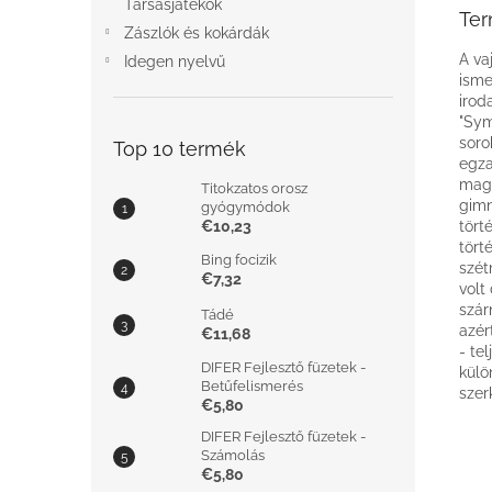
Társasjátékok
Ter
Zászlók és kokárdák
A va
Idegen nyelvű
isme
irod
"Sym
soro
Top 10 termék
egza
magu
Titokzatos orosz
gimn
gyógymódok
€10,23
tört
tört
Bing focizik
szét
€7,32
volt
szár
Tádé
azér
€11,68
- te
DIFER Fejlesztő füzetek -
külön
Betűfelismerés
szer
€5,80
DIFER Fejlesztő füzetek -
Számolás
€5,80