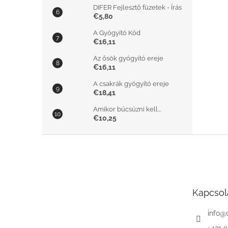
DIFER Fejlesztő füzetek - Írás
€5,80
A Gyógyító Kód
€16,11
Az ősök gyógyító ereje
€16,11
A csakrák gyógyító ereje
€18,41
Amikor búcsúzni kell...
€10,25
L
á
b
l
é
Kapcsol
c
info
@