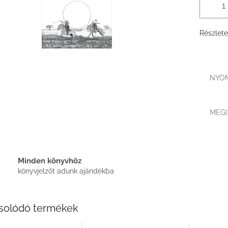
Részlete
NYO
MEG
Minden könyvhöz
könyvjelzőt adunk ajándékba
solódó termékek