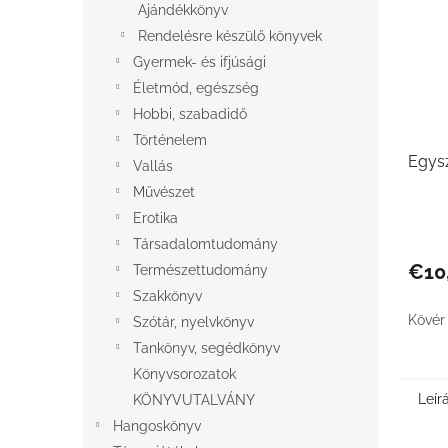
Ajándékkönyv
Rendelésre készülő könyvek
Gyermek- és ifjúsági
Életmód, egészség
Hobbi, szabadidő
Történelem
Egys
Vallás
Művészet
Erotika
Társadalomtudomány
€10
Természettudomány
Szakkönyv
Kövér
Szótár, nyelvkönyv
Tankönyv, segédkönyv
Könyvsorozatok
Leír
KÖNYVUTALVÁNY
Hangoskönyv