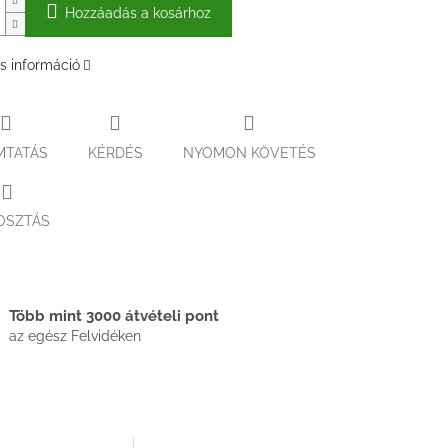
Hozzáadás a kosárhoz
s információ
MTATÁS
KÉRDÉS
NYOMON KÖVETÉS
OSZTÁS
Több mint 3000 átvételi pont
az egész Felvidéken