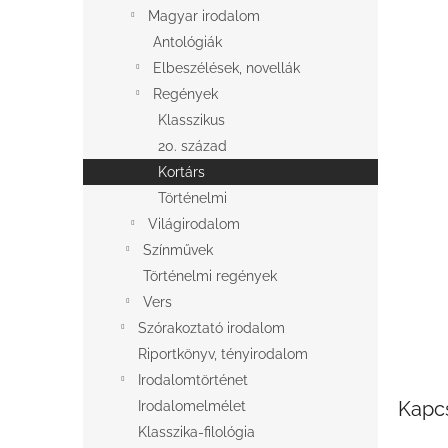
l
Magyar irodalom
Antológiák
Elbeszélések, novellák
Regények
Klasszikus
20. század
Kortárs
Történelmi
Világirodalom
Színművek
Történelmi regények
Vers
Szórakoztató irodalom
Riportkönyv, tényirodalom
Irodalomtörténet
Kapc
Irodalomelmélet
Klasszika-filológia