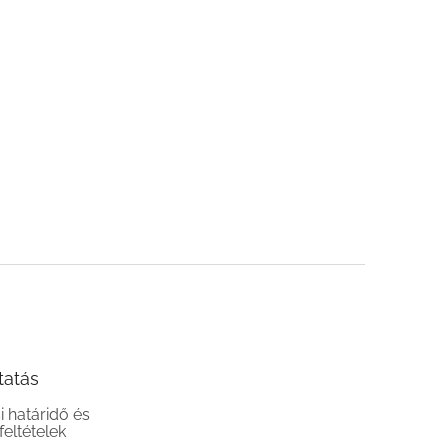
tatás
si határidő és
 feltételek