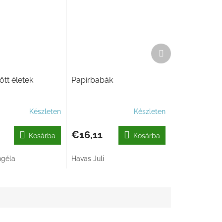
Következő
termék
tt életek
Papírbabák
Készleten
Készleten
€16,11
Kosárba
Kosárba
ngéla
Havas Juli