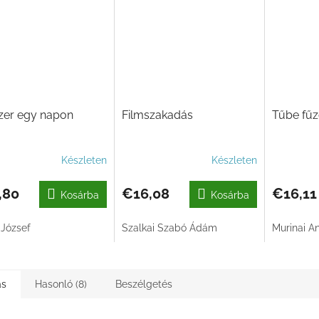
zer egy napon
Filmszakadás
Tűbe fűzö
Készleten
Készleten
,80
€16,08
€16,11
Kosárba
Kosárba
 József
Szalkai Szabó Ádám
Murinai A
ás
Hasonló (8)
Beszélgetés