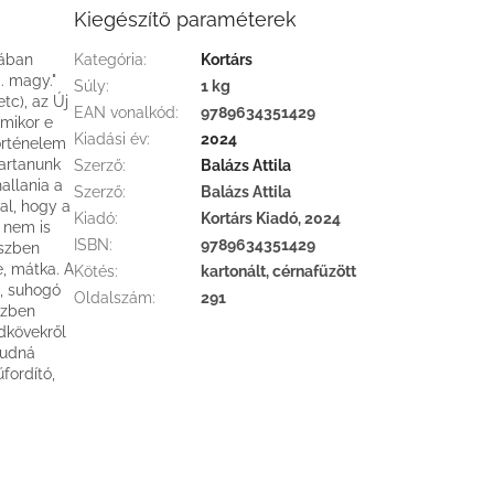
Kiegészítő paraméterek
sában
Kategória
:
Kortárs
g. magy."
Súly
:
1 kg
tc), az Új
EAN vonalkód
:
9789634351429
Amikor e
Kiadási év
:
2024
történelem
tartanunk
Szerző
:
Balázs Attila
allania a
Szerző
:
Balázs Attila
al, hogy a
Kiadó
:
Kortárs Kiadó, 2024
 nem is
ISBN
:
9789634351429
észben
, mátka. A
Kötés
:
kartonált, cérnafűzött
a, suhogó
Oldalszám
:
291
özben
dkövekről
tudná
űfordító,