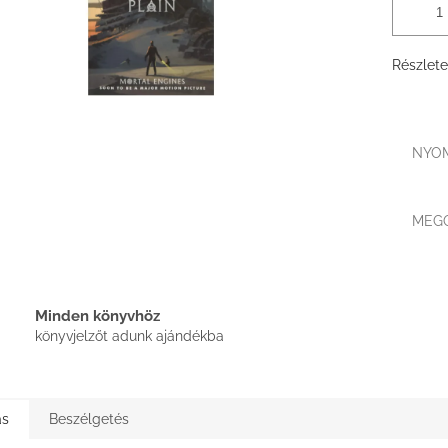
Részlete
NYO
MEG
Minden könyvhöz
könyvjelzőt adunk ajándékba
ás
Beszélgetés