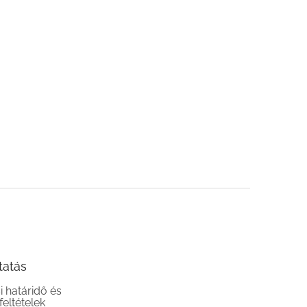
tatás
si határidő és
 feltételek