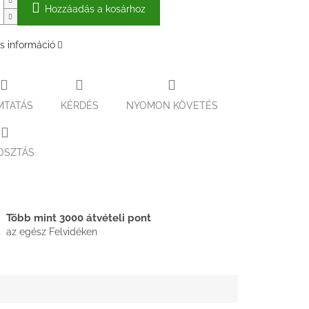
Hozzáadás a kosárhoz
s információ
MTATÁS
KÉRDÉS
NYOMON KÖVETÉS
OSZTÁS
Több mint 3000 átvételi pont
az egész Felvidéken