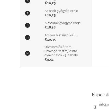
€16,25
Az ősök gyógyító ereje
€16,25
A csakrák gyógyító ereje
€18,58
Amikor búcsúzni kell...
€10,35
Olvasom és értem -
Szövegértést fejlesztő
gyakorlatok - 3. osztály
€5,51
L
á
b
l
é
Kapcsol
c
info
@