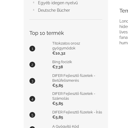
Egyéb idegen nyelvű
Ter
Deutsche Bücher
Lond
hide
live
Top 10 termék
fana
huma
Titokzatos orosz
gyógymódok
€10,32
Bing focizik
€7,38
DIFER Fejlesztő füzetek -
Betűfelismerés
€5,85
DIFER Fejlesztő füzetek -
Számolás
€5,85
DIFER Fejlesztő füzetek - Írás
€5,85
A Gyógyító Kód