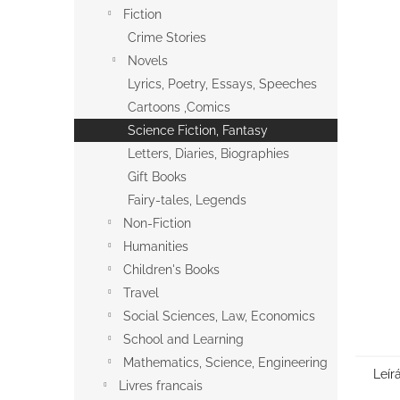
l
Fiction
Crime Stories
Novels
Lyrics, Poetry, Essays, Speeches
Cartoons ,Comics
Science Fiction, Fantasy
Letters, Diaries, Biographies
Gift Books
Fairy-tales, Legends
Non-Fiction
Humanities
Children's Books
Travel
Social Sciences, Law, Economics
School and Learning
Mathematics, Science, Engineering
Leír
Livres francais