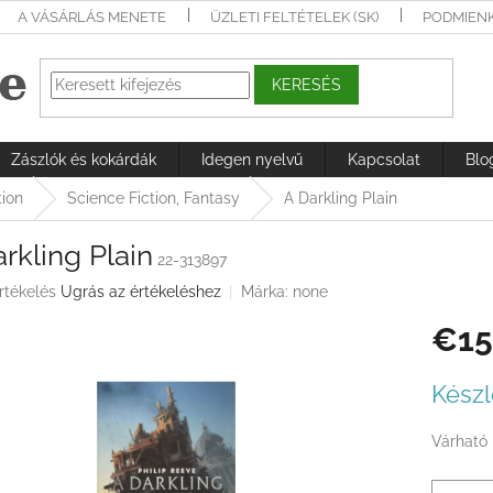
A VÁSÁRLÁS MENETE
ÜZLETI FELTÉTELEK (SK)
PODMIEN
KERESÉS
Zászlók és kokárdák
Idegen nyelvű
Kapcsolat
Blo
tion
Science Fiction, Fantasy
A Darkling Plain
rkling Plain
22-313897
rtékelés
Ugrás az értékeléshez
Márka:
none
€15
ése
Egységá
Készl
Várható 