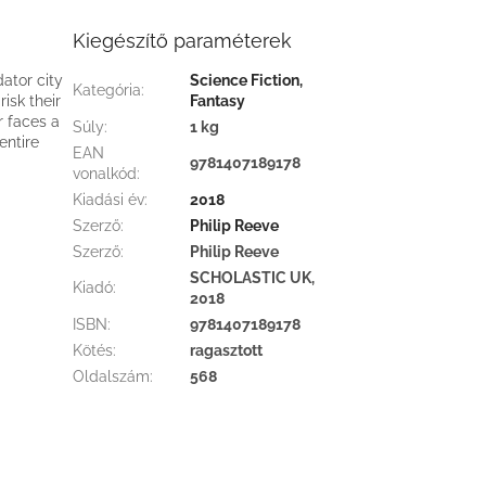
Kiegészítő paraméterek
ator city
Science Fiction,
Kategória
:
isk their
Fantasy
r faces a
Súly
:
1 kg
entire
EAN
9781407189178
vonalkód
:
Kiadási év
:
2018
Szerző
:
Philip Reeve
Szerző
:
Philip Reeve
SCHOLASTIC UK,
Kiadó
:
2018
ISBN
:
9781407189178
Kötés
:
ragasztott
Oldalszám
:
568