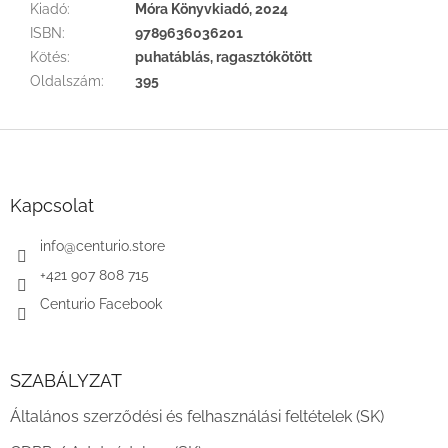
Kiadó
:
Móra Könyvkiadó, 2024
ISBN
:
9789636036201
Kötés
:
puhatáblás, ragasztókötött
Oldalszám
:
395
L
á
b
l
Kapcsolat
é
c
info
@
centurio.store
+421 907 808 715
Centurio Facebook
SZABÁLYZAT
Általános szerződési és felhasználási feltételek (SK)