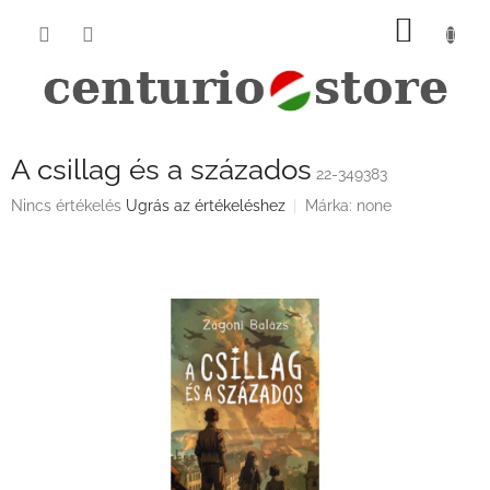
Ugrás
KOSÁ
a
fő
tartalomhoz
A csillag és a százados
22-349383
A
Nincs értékelés
Ugrás az értékeléshez
Márka:
none
termék
átlagos
értékelése
5-
ből
0,0
csillag.