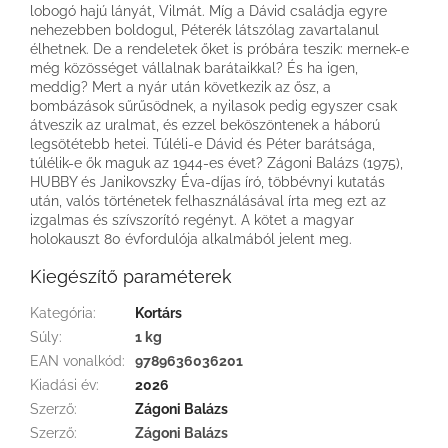
lobogó hajú lányát, Vilmát. Míg a Dávid családja egyre
nehezebben boldogul, Péterék látszólag zavartalanul
élhetnek. De a rendeletek őket is próbára teszik: mernek-e
még közösséget vállalnak barátaikkal? És ha igen,
meddig? Mert a nyár után következik az ősz, a
bombázások sűrűsödnek, a nyilasok pedig egyszer csak
átveszik az uralmat, és ezzel beköszöntenek a háború
legsötétebb hetei. Túléli-e Dávid és Péter barátsága,
túlélik-e ők maguk az 1944-es évet? Zágoni Balázs (1975),
HUBBY és Janikovszky Éva-díjas író, többévnyi kutatás
után, valós történetek felhasználásával írta meg ezt az
izgalmas és szívszorító regényt. A kötet a magyar
holokauszt 80 évfordulója alkalmából jelent meg.
Kiegészítő paraméterek
Kategória
:
Kortárs
Súly
:
1 kg
EAN vonalkód
:
9789636036201
Kiadási év
:
2026
Szerző
:
Zágoni Balázs
Szerző
:
Zágoni Balázs