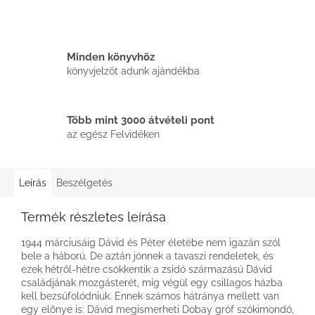
Minden könyvhöz
könyvjelzőt adunk ajándékba
Több mint 3000 átvételi pont
az egész Felvidéken
Leírás
Beszélgetés
Termék részletes leírása
1944 márciusáig Dávid és Péter életébe nem igazán szól
bele a háború. De aztán jönnek a tavaszi rendeletek, és
ezek hétről-hétre csökkentik a zsidó származású Dávid
családjának mozgásterét, míg végül egy csillagos házba
kell bezsúfolódniuk. Ennek számos hátránya mellett van
egy előnye is: Dávid megismerheti Dobay gróf szókimondó,