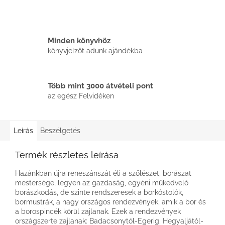
Minden könyvhöz
könyvjelzőt adunk ajándékba
Több mint 3000 átvételi pont
az egész Felvidéken
Leírás
Beszélgetés
Termék részletes leírása
Hazánkban újra reneszánszát éli a szőlészet, borászat
mestersége, legyen az gazdaság, egyéni műkedvelő
borászkodás, de szinte rendszeresek a borkóstolók,
bormustrák, a nagy országos rendezvények, amik a bor és
a borospincék körül zajlanak. Ezek a rendezvények
országszerte zajlanak: Badacsonytól-Egerig, Hegyaljától-