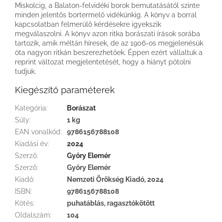
Miskolcig, a Balaton-felvidéki borok bemutatásától szinte
minden jelentős bortermelő vidékünkig. A könyv a borral
kapcsolatban felmerülő kérdésekre igyekszik
megválaszolni. A könyv azon ritka borászati írások sorába
tartozik, amik méltán híresek, de az 1906-os megjelenésük
óta nagyon ritkán beszerezhetőek. Éppen ezért vállaltuk a
reprint változat megjelentetését, hogy a hiányt pótolni
tudjuk.
Kiegészítő paraméterek
Kategória
:
Borászat
Súly
:
1 kg
EAN vonalkód
:
9786156788108
Kiadási év
:
2024
Szerző
:
Győry Elemér
Szerző
:
Győry Elemér
Kiadó
:
Nemzeti Örökség Kiadó, 2024
ISBN
:
9786156788108
Kötés
:
puhatáblás, ragasztókötött
Oldalszám
:
104