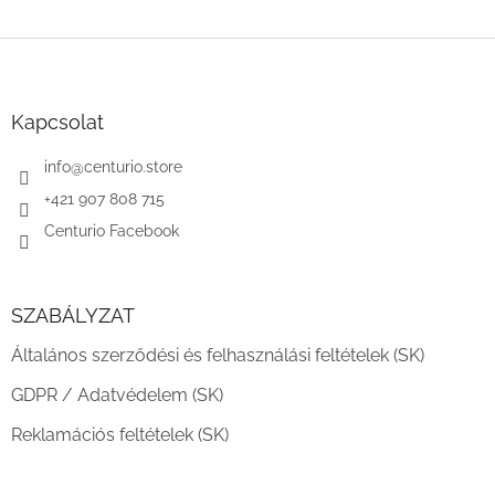
L
á
b
l
Kapcsolat
é
c
info
@
centurio.store
+421 907 808 715
Centurio Facebook
SZABÁLYZAT
Általános szerződési és felhasználási feltételek (SK)
GDPR / Adatvédelem (SK)
Reklamációs feltételek (SK)