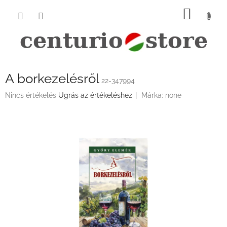
Ugrás
KOSÁ
a
fő
tartalomhoz
A borkezelésről
22-347994
A
Nincs értékelés
Ugrás az értékeléshez
Márka:
none
termék
átlagos
értékelése
5-
ből
0,0
csillag.