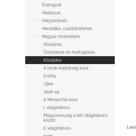
l
Életrajzok
Hadászat
Helytörténet
Heraldika, családtörténet
Magyar történelem
Általános
Őstörténet és honfoglalás
Középkor
A török hódoltság kora
Erdély
Újkor
1848-49
A Monarchia kora
I. világháború
Magyarország a két világháború
között
Leír
II. világháború