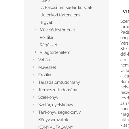
1956
A Rákosi- és Kádár-korszak
Ter
Jelenkori történelem
Szer
Egyéb
rámu
Művelődéstörténet
Padá
Politika
onog
Vérs
Régészet
Stei
Világtörténelem
dél-
a ma
Vallás
nemz
Művészet
váll
Erotika
(Hét
Bor 
Társadalomtudomány
hely
Természettudomány
rész
Szakkönyv
rész
Jan 
Szótár, nyelvkönyv
nunc
Tankönyv, segédkönyv
maga
Könyvsorozatok
után
kisa
KÖNYVUTALVÁNY