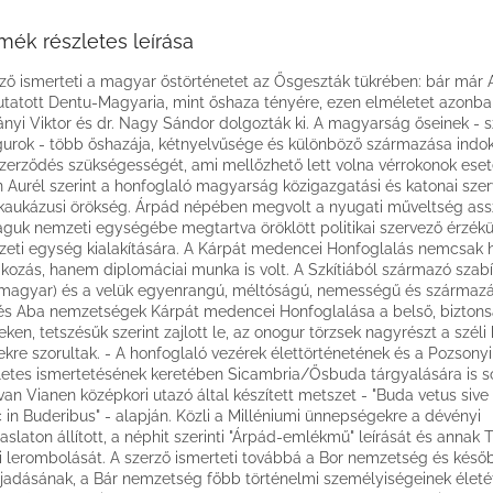
mék részletes leírása
ző ismerteti a magyar őstörténetet az Ősgeszták tükrében: bár má
tatott Dentu-Magyaria, mint őshaza tényére, ezen elméletet azonban
nyi Viktor és dr. Nagy Sándor dolgozták ki. A magyarság őseinek - s
urok - több őshazája, kétnyelvűsége és különböző származása indok
zerződés szükségességét, ami mellőzhető lett volna vérrokonok ese
n Aurél szerint a honfoglaló magyarság közigazgatási és katonai sze
kaukázusi örökség. Árpád népében megvolt a nyugati műveltség ass
guk nemzeti egységébe megtartva öröklött politikai szervező érzékü
eti egység kialakítására. A Kárpát medencei Honfoglalás nemcsak 
akozás, hanem diplomáciai munka is volt. A Szkítiából származó szabí
magyar) és a velük egyenrangú, méltóságú, nemességű és származá
és Aba nemzetségek Kárpát medencei Honfoglalása a belső, bizton
eken, tetszésűk szerint zajlott le, az onogur törzsek nagyrészt a széli 
ekre szorultak. - A honfoglaló vezérek élettörténetének és a Pozsonyi
letes ismertetésének keretében Sicambria/Ősbuda tárgyalására is so
van Vianen középkori utazó által készített metszet - "Buda vetus sive
 in Buderibus" - alapján. Közli a Milléniumi ünnepségekre a dévényi
slaton állított, a néphit szerinti "Árpád-emlékmű" leírását és annak 
i lerombolását. A szerző ismerteti továbbá a Bor nemzetség és késő
rjadásának, a Bár nemzetség főbb történelmi személyiségeinek életét