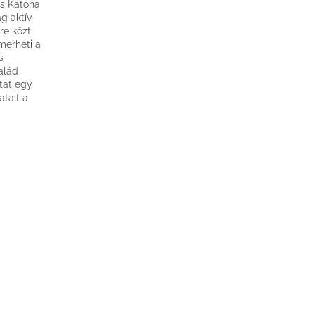
ós Katona
g aktív
re közt
merheti a
s
alád
tat egy
tait a