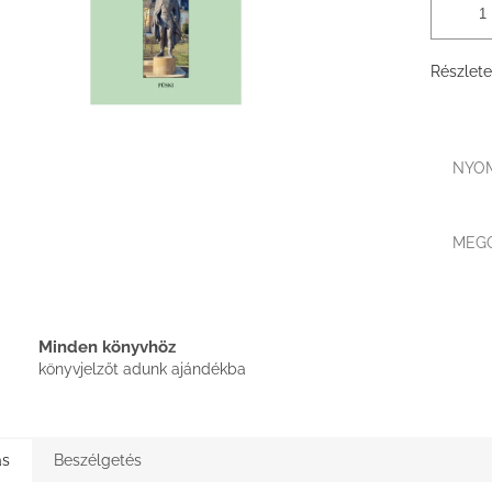
Részlete
NYO
MEG
Minden könyvhöz
könyvjelzőt adunk ajándékba
ás
Beszélgetés