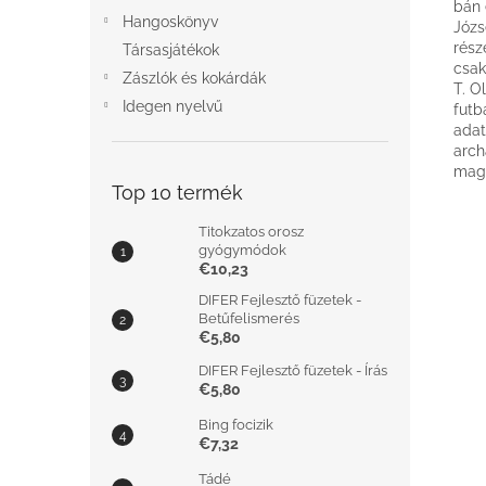
bán 
Hangoskönyv
Józs
rész
Társasjátékok
csak
Zászlók és kokárdák
T. O
Idegen nyelvű
futb
adat
arch
magy
Top 10 termék
Titokzatos orosz
gyógymódok
€10,23
DIFER Fejlesztő füzetek -
Betűfelismerés
€5,80
DIFER Fejlesztő füzetek - Írás
€5,80
Bing focizik
€7,32
Tádé