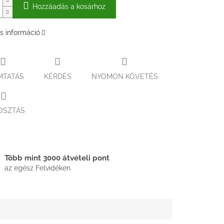
Hozzáadás a kosárhoz
s információ
MTATÁS
KÉRDÉS
NYOMON KÖVETÉS
OSZTÁS
Több mint 3000 átvételi pont
az egész Felvidéken