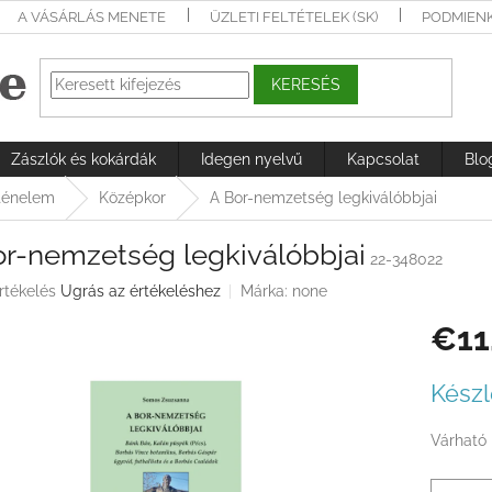
A VÁSÁRLÁS MENETE
ÜZLETI FELTÉTELEK (SK)
PODMIEN
KERESÉS
Zászlók és kokárdák
Idegen nyelvű
Kapcsolat
Blo
ténelem
Középkor
A Bor-nemzetség legkiválóbbjai
or-nemzetség legkiválóbbjai
22-348022
rtékelés
Ugrás az értékeléshez
Márka:
none
€11
ése
Egységá
Készl
Várható 