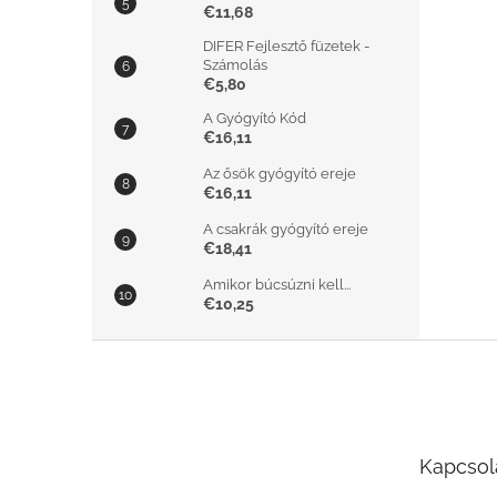
€11,68
DIFER Fejlesztő füzetek -
Számolás
€5,80
A Gyógyító Kód
€16,11
Az ősök gyógyító ereje
€16,11
A csakrák gyógyító ereje
€18,41
Amikor búcsúzni kell...
€10,25
L
á
b
l
é
Kapcsol
c