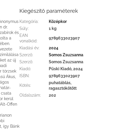
Kiegészítő paraméterek
r Anonymus
Kategória
:
Középkor
 dr.
Súly
:
1 kg
zabírok és
EAN
olta a
9789633023907
vonalkód
:
tében.
Kiadási év
:
2024
rvezete
zimilálása
Szerző
:
Somos Zsuzsanna
ket az új
Szerző
:
Somos Zsuzsanna
hadi
Kiadó
:
Püski Kiadó, 2024
r törzsek
ISBN
:
9789633023907
sú Ákus,
ságos
puhatáblás,
Kötés
:
határ-
ragasztókötött
 csata
Oldalszám
:
202
r kerül
 Alt-Offen
Trianon
bbi
, így Bánk