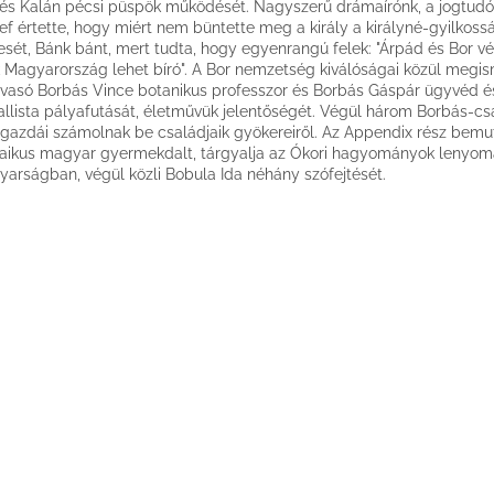
és Kalán pécsi püspök működését. Nagyszerű drámaírónk, a jogtud
ef értette, hogy miért nem büntette meg a király a királyné-gyilkossá
esét, Bánk bánt, mert tudta, hogy egyenrangú felek: "Árpád és Bor vé
 Magyarország lehet bíró". A Bor nemzetség kiválóságai közül megis
lvasó Borbás Vince botanikus professzor és Borbás Gáspár ügyvéd é
allista pályafutását, életművük jelentőségét. Végül három Borbás-cs
gazdái számolnak be családjaik gyökereiről. Az Appendix rész bemu
aikus magyar gyermekdalt, tárgyalja az Ókori hagyományok lenyoma
arságban, végül közli Bobula Ida néhány szófejtését.