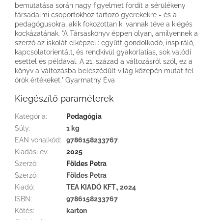
bemutatása során nagy figyelmet fordít a sérülékeny
társadalmi csoportokhoz tartozó gyerekekre - és a
pedagógusokra, akik fokozottan ki vannak téve a kiégés
kockázatának. "A Társaskönyv éppen olyan, amilyennek a
szerző az iskolát elképzeli: együtt gondolkodó, inspiráló,
kapcsolatorientált, és rendkívül gyakorlatias, sok valódi
esettel és példával. A 21. század a változásról szól, ez a
könyv a változásba beleszédült világ közepén mutat fel
örök értékeket." Gyarmathy Éva
Kiegészítő paraméterek
Kategória
:
Pedagógia
Súly
:
1 kg
EAN vonalkód
:
9786158233767
Kiadási év
:
2025
Szerző
:
Földes Petra
Szerző
:
Földes Petra
Kiadó
:
TEA KIADÓ KFT., 2024
ISBN
:
9786158233767
Kötés
:
karton