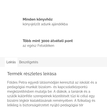
Minden könyvhöz
könyvjelzőt adunk ajándékba
Több mint 3000 átvételi pont
az egész Felvidéken
Leírás
Beszélgetés
Termék részletes leírása
Földes Petra egyedi látásmódján keresztül az iskolát és a
pedagógiai munkát bizalom- és kapcsolatközpontú
megközelítésben mutatja be. A diákok, a tanárok és a
szülők különféle szerepeinek közelítését tűzi ki célul egy
bizalmi légkör kialakításának reményében. A fizikailag és
lelkileg is biztonságérzetet nyújtó pedagógiai tér