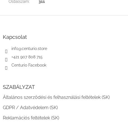
Oldalszám
:
311
L
á
b
l
Kapcsolat
é
c
info
@
centurio.store
+421 907 808 715
Centurio Facebook
SZABÁLYZAT
Általános szerződési és felhasználási feltételek (SK)
GDPR / Adatvédelem (SK)
Reklamációs feltételek (SK)