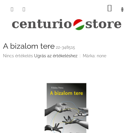
Ugrás
KOSÁ
a
fő
tartalomhoz
A bizalom tere
22-348515
A
Nincs értékelés
Ugrás az értékeléshez
Márka:
none
termék
átlagos
értékelése
5-
ből
0,0
csillag.