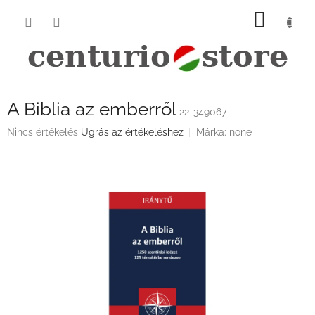
Ugrás
KOSÁ
a
fő
tartalomhoz
A Biblia az emberről
22-349067
A
Nincs értékelés
Ugrás az értékeléshez
Márka:
none
termék
átlagos
értékelése
5-
ből
0,0
csillag.