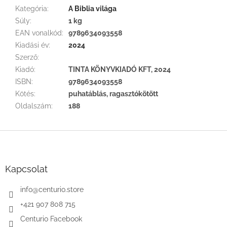
Kategória
:
A Biblia világa
Súly
:
1 kg
EAN vonalkód
:
9789634093558
Kiadási év
:
2024
Szerző
:
Kiadó
:
TINTA KÖNYVKIADÓ KFT, 2024
ISBN
:
9789634093558
Kötés
:
puhatáblás, ragasztókötött
Oldalszám
:
188
L
á
b
l
Kapcsolat
é
c
info
@
centurio.store
+421 907 808 715
Centurio Facebook