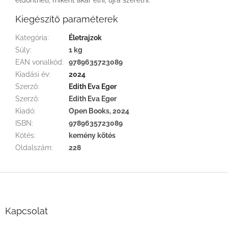
Kiegészítő paraméterek
Kategória
:
Életrajzok
Súly
:
1 kg
EAN vonalkód
:
9789635723089
Kiadási év
:
2024
Szerző
:
Edith Eva Eger
Szerző
:
Edith Eva Eger
Kiadó
:
Open Books, 2024
ISBN
:
9789635723089
Kötés
:
kemény kötés
Oldalszám
:
228
L
á
b
l
Kapcsolat
é