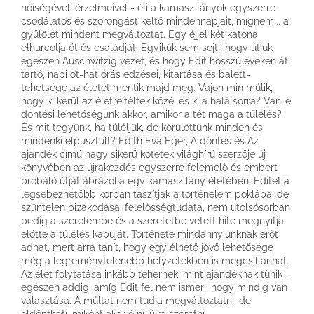
nőiségével, érzelmeivel - éli a kamasz lányok egyszerre
csodálatos és szorongást keltő mindennapjait, mígnem... a
gyűlölet mindent megváltoztat. Egy éjjel két katona
elhurcolja őt és családját. Egyikük sem sejti, hogy útjuk
egészen Auschwitzig vezet, és hogy Edit hosszú éveken át
tartó, napi öt-hat órás edzései, kitartása és balett-
tehetsége az életét mentik majd meg. Vajon min múlik,
hogy ki kerül az életreítéltek közé, és ki a halálsorra? Van-e
döntési lehetőségünk akkor, amikor a tét maga a túlélés?
És mit tegyünk, ha túléljük, de körülöttünk minden és
mindenki elpusztult? Edith Eva Eger, A döntés és Az
ajándék című nagy sikerű kötetek világhírű szerzője új
könyvében az újrakezdés egyszerre felemelő és embert
próbáló útját ábrázolja egy kamasz lány életében. Editet a
legsebezhetőbb korban taszítják a történelem poklába, de
szüntelen bizakodása, felelősségtudata, nem utolsósorban
pedig a szerelembe és a szeretetbe vetett hite megnyitja
előtte a túlélés kapuját. Története mindannyiunknak erőt
adhat, mert arra tanít, hogy egy élhető jövő lehetősége
még a legreménytelenebb helyzetekben is megcsillanhat.
Az élet folytatása inkább tehernek, mint ajándéknak tűnik -
egészen addig, amíg Edit fel nem ismeri, hogy mindig van
választása. A múltat nem tudja megváltoztatni, de
eldöntheti, miként akar élni, újra szeretni.