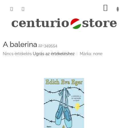
Ugrás
KOSÁ
a
fő
tartalomhoz
A balerina
22-349554
A
Nincs értékelés
Ugrás az értékeléshez
Márka:
none
termék
átlagos
értékelése
5-
ből
0,0
csillag.