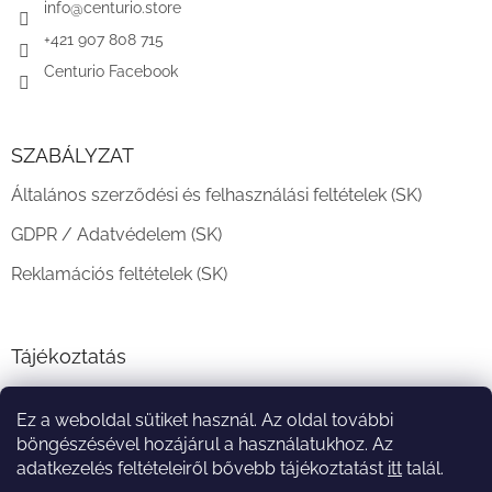
c
info
@
centurio.store
+421 907 808 715
Centurio Facebook
SZABÁLYZAT
Általános szerződési és felhasználási feltételek (SK)
GDPR / Adatvédelem (SK)
Reklamációs feltételek (SK)
Tájékoztatás
Teljesítési határidő és szállítási feltételek
Ez a weboldal sütiket használ. Az oldal további
A vásárlás menete
böngészésével hozájárul a használatukhoz. Az
adatkezelés feltételeiről bővebb tájékoztatást
itt
talál.