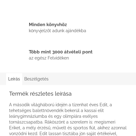
Minden könyvhöz
könyvjelzőt adunk ajándékba
Több mint 3000 átvételi pont
az egész Felvidéken
Leírás
Beszélgetés
Termék részletes leírása
A második világháború idején a tizenhat éves Edit, a
tehetséges balettnövendék bekerül a kassai elit
leánygimnáziumba és egy olimpiára esélyes
tornászcsapatba. Ráköszönt a szerelem is: megismeri
Eriket, a mély érzésű, művelt és sportos fiút, akihez azonnal
vonzódni kezd. Edit lassan tisztába jön saját értékeivel,