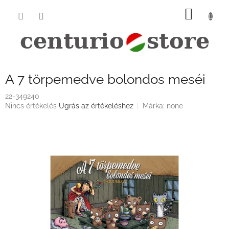
Ugrás
KOSÁ
a
fő
tartalomhoz
A 7 törpemedve bolondos meséi
22-349240
A
Nincs értékelés
Ugrás az értékeléshez
Márka:
none
termék
átlagos
értékelése
5-
ből
0,0
csillag.