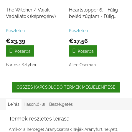
The Witcher / Vaják:
Heartstopper 6. - Fülig
Vadállatok (képregény)
beléd zúgtam - Fülig
beléd zúgtam 6. -
képregény
Készleten
Készleten
€23,39
€17,56
Kosárba
Kosárba
Bartosz Sztybor
Alice Oseman
ÖSSZES KAPCSOLÓDÓ TERMÉK MEGJELENÍTÉSE
Leírás
Hasonló (8)
Beszélgetés
Termék részletes leírása
Amikor a herceget Aranycsatnak hívják Aranyfürt helyett,