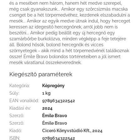
és a mesében nem három, hanem hét medve szerepel,
még csak gyanakszunk... Amikor egy szőrcsizmás macska
csenget be a hét törpemedvéhez, kezdenek elszabadulni a
mesék... Amikor az egyik medve útnak indul, hogy herceget
keressen az idegesítő hercegnőnek, arról jobb nem is
beszélni... Amikor pedig beállít egy új hercegnő egy
szamárbőrbe burkolózva, minden végképp a feje tetejére
áll. Bolond hősök, bolond hercegnők és vicces
szörnyetegek - akik mind a hét törpemedvénél találkoznak
össze! Émile Bravo bolondos történeteiben a jól ismert
mesék váratlanul összekeverednek.
Kiegészítő paraméterek
Kategória
:
Képregény
Súly
:
1 kg
EAN vonalkód
:
9789634322542
Kiadási év
:
2024
Szerző
:
Émile Bravo
Szerző
:
Émile Bravo
Kiadó
:
Ciceró Könyvstúdió Kft., 2024
ISBN
:
9789634322542