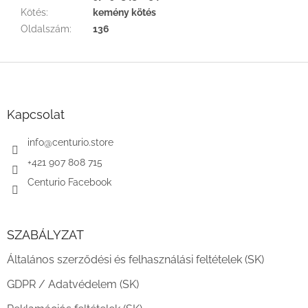
Kötés
:
kemény kötés
Oldalszám
:
136
L
á
b
l
Kapcsolat
é
c
info
@
centurio.store
+421 907 808 715
Centurio Facebook
SZABÁLYZAT
Általános szerződési és felhasználási feltételek (SK)
GDPR / Adatvédelem (SK)