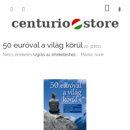
Ugrás
KOSÁ
a
fő
tartalomhoz
50 euróval a világ körül
22-311611
A
Nincs értékelés
Ugrás az értékeléshez
Márka:
none
termék
átlagos
értékelése
5-
ből
0,0
csillag.