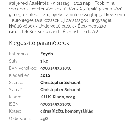
átéljenek! Áttekintés: 45 ország - 1512 nap - Több mint
100.000 kilométer vízen és földön - A 7 új világcsoda közül
5 megtekintése - 4 új nyelv - 4 bölcsességfoggal kevesebb
- Különleges találkozások Új barátságok - Irigységet
kiváltó képek - Undorkeltő ételek - Élet-megváltó
ismeretek Sok-sok kaland... És most - indulás!
Kiegészítő paraméterek
Kategória
:
Egyéb
Súly
:
1 kg
EAN vonalkód
:
9786155361838
Kiadási év
:
2019
Szerző
:
Christopher Schacht
Szerző
:
Christopher Schacht
Kiadó
:
K.U.K. Kiadó, 2019
ISBN
:
9786155361838
Kötés
:
cérnafűzött, keménytáblás
Oldalszám
:
296