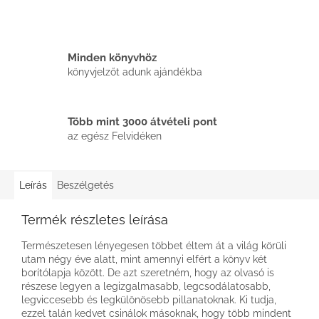
Minden könyvhöz
könyvjelzőt adunk ajándékba
Több mint 3000 átvételi pont
az egész Felvidéken
Leírás
Beszélgetés
Termék részletes leírása
Természetesen lényegesen többet éltem át a világ körüli
utam négy éve alatt, mint amennyi elfért a könyv két
borítólapja között. De azt szeretném, hogy az olvasó is
részese legyen a legizgalmasabb, legcsodálatosabb,
legviccesebb és legkülönösebb pillanatoknak. Ki tudja,
ezzel talán kedvet csinálok másoknak, hogy több mindent