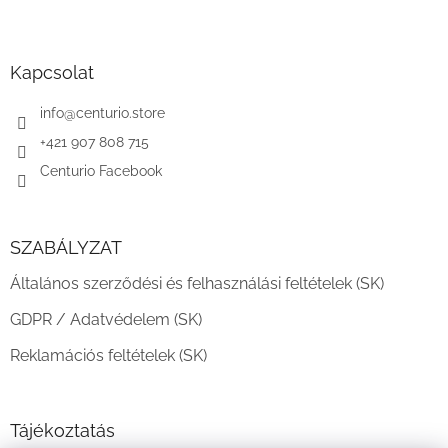
L
á
b
l
Kapcsolat
é
c
info
@
centurio.store
+421 907 808 715
Centurio Facebook
SZABÁLYZAT
Általános szerződési és felhasználási feltételek (SK)
GDPR / Adatvédelem (SK)
Reklamációs feltételek (SK)
Tájékoztatás