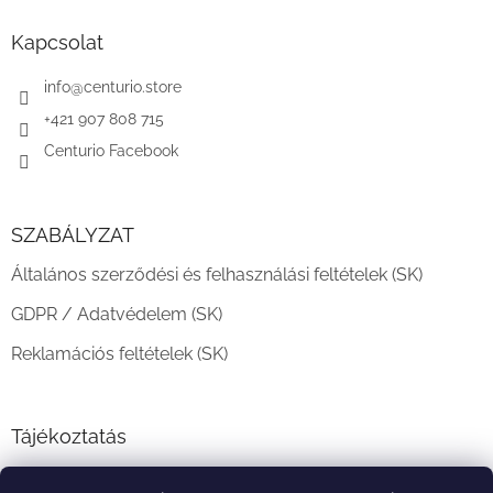
b
l
Kapcsolat
é
c
info
@
centurio.store
+421 907 808 715
Centurio Facebook
SZABÁLYZAT
Általános szerződési és felhasználási feltételek (SK)
GDPR / Adatvédelem (SK)
Reklamációs feltételek (SK)
Tájékoztatás
Teljesítési határidő és szállítási feltételek