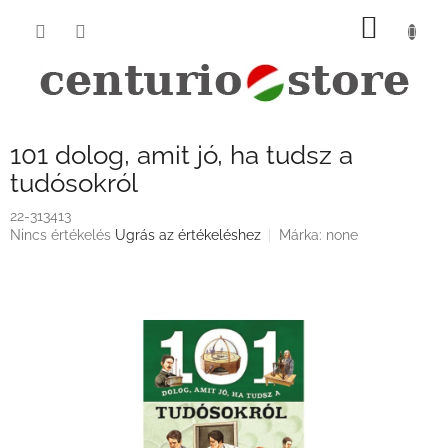
Ugrás
KOSÁ
a
fő
tartalomhoz
101 dolog, amit jó, ha tudsz a
tudósokról
22-313413
A
Nincs értékelés
Ugrás az értékeléshez
Márka:
none
termék
átlagos
értékelése
5-
ből
0,0
csillag.