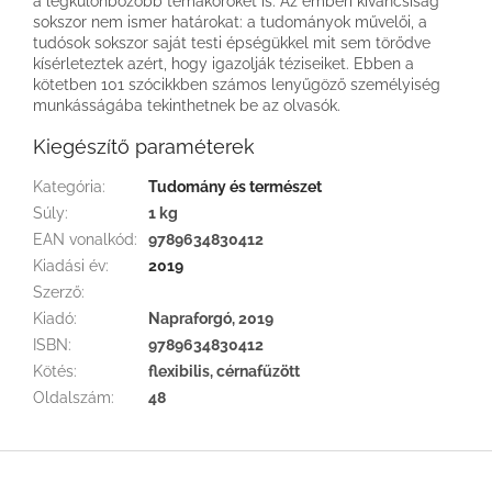
a legkülönbözőbb témaköröket is. Az emberi kíváncsiság
sokszor nem ismer határokat: a tudományok művelői, a
tudósok sokszor saját testi épségükkel mit sem törődve
kísérleteztek azért, hogy igazolják téziseiket. Ebben a
kötetben 101 szócikkben számos lenyűgöző személyiség
munkásságába tekinthetnek be az olvasók.
Kiegészítő paraméterek
Kategória
:
Tudomány és természet
Súly
:
1 kg
EAN vonalkód
:
9789634830412
Kiadási év
:
2019
Szerző
:
Kiadó
:
Napraforgó, 2019
ISBN
:
9789634830412
Kötés
:
flexibilis, cérnafűzött
Oldalszám
:
48
L
á