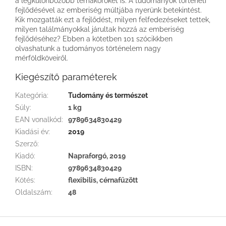
a legkülönbözőbb témaköröket is. A tudományok történeti
fejlődésével az emberiség múltjába nyerünk betekintést.
Kik mozgatták ezt a fejlődést, milyen felfedezéseket tettek,
milyen találmányokkal járultak hozzá az emberiség
fejlődéséhez? Ebben a kötetben 101 szócikkben
olvashatunk a tudományos történelem nagy
mérföldköveiről.
Kiegészítő paraméterek
Kategória
:
Tudomány és természet
Súly
:
1 kg
EAN vonalkód
:
9789634830429
Kiadási év
:
2019
Szerző
:
Kiadó
:
Napraforgó, 2019
ISBN
:
9789634830429
Kötés
:
flexibilis, cérnafűzött
Oldalszám
:
48
L