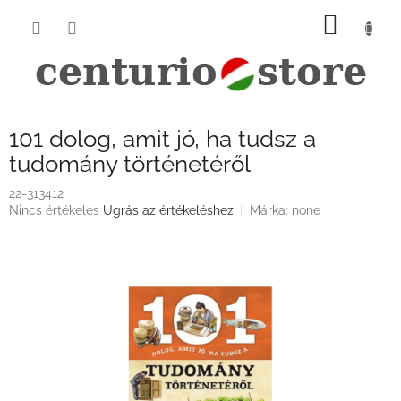
Ugrás
KOSÁ
a
fő
tartalomhoz
101 dolog, amit jó, ha tudsz a
tudomány történetéről
22-313412
A
Nincs értékelés
Ugrás az értékeléshez
Márka:
none
termék
átlagos
értékelése
5-
ből
0,0
csillag.