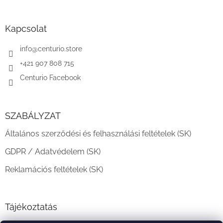
á
b
l
Kapcsolat
é
c
info
@
centurio.store
+421 907 808 715
Centurio Facebook
SZABÁLYZAT
Általános szerződési és felhasználási feltételek (SK)
GDPR / Adatvédelem (SK)
Reklamációs feltételek (SK)
Tájékoztatás