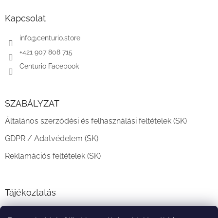
b
l
Kapcsolat
é
c
info
@
centurio.store
+421 907 808 715
Centurio Facebook
SZABÁLYZAT
Általános szerződési és felhasználási feltételek (SK)
GDPR / Adatvédelem (SK)
Reklamációs feltételek (SK)
Tájékoztatás
Teljesítési határidő és szállítási feltételek