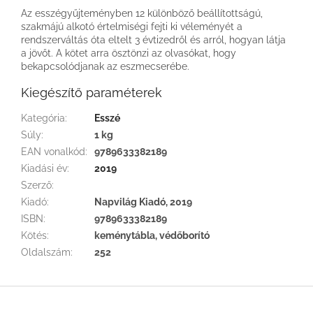
Az esszégyűjteményben 12 különböző beállítottságú,
szakmájú alkotó értelmiségi fejti ki véleményét a
rendszerváltás óta eltelt 3 évtizedről és arról, hogyan látja
a jövőt. A kötet arra ösztönzi az olvasókat, hogy
bekapcsolódjanak az eszmecserébe.
Kiegészítő paraméterek
Kategória
:
Esszé
Súly
:
1 kg
EAN vonalkód
:
9789633382189
Kiadási év
:
2019
Szerző
:
Kiadó
:
Napvilág Kiadó, 2019
ISBN
:
9789633382189
Kötés
:
keménytábla, védőborító
Oldalszám
:
252
L
á