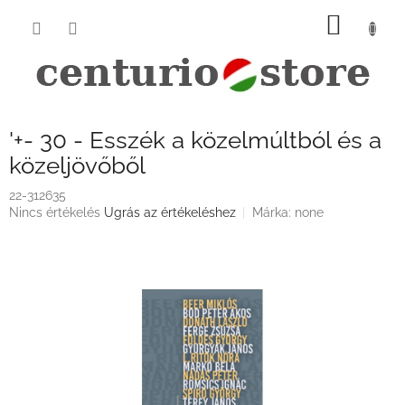
Ugrás
KOSÁ
a
fő
tartalomhoz
'+- 30 - Esszék a közelmúltból és a
közeljövőből
22-312635
A
Nincs értékelés
Ugrás az értékeléshez
Márka:
none
termék
átlagos
értékelése
5-
ből
0,0
csillag.