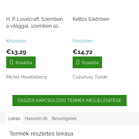
H. P. Lovecraft: Szemben
Kettős tükörben
a világgal, szemben az
élettel
Készleten
Készleten
€13,29
€14,72
Kosárba
Kosárba
Michel Houellebecq
Császtvay Tünde
ÖSSZES KAPCSOLÓDÓ TERMÉK MEGJELENÍTÉSE
Leírás
Hasonló (8)
Beszélgetés
Termék részletes leírása